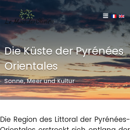
Sprache
Die Küste der Pyrénées
Orientales
Sonne, Meer und Kultur
Die Region des Littoral der Pyrénées-
Orientales erstreckt sich entlang der