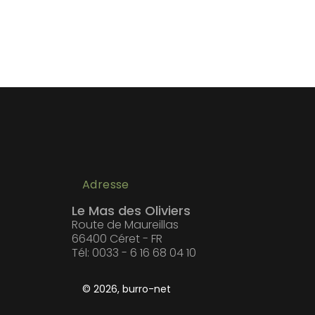
Adresse
Le Mas des Oliviers
Route de Maureillas
66400 Céret - FR
Tél: 0033 - 6 16 68 04 10
© 2026, burro-net